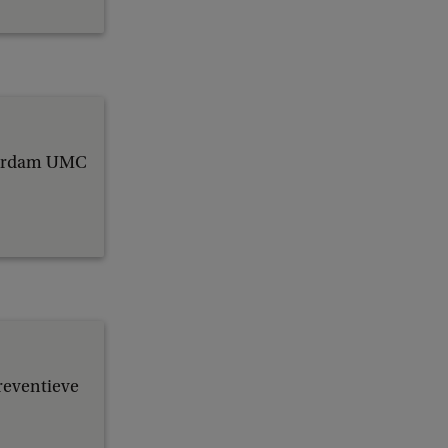
sterdam UMC
reventieve