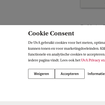
Dr. Merian 
Cookie Consent
De UvA gebruikt cookies voor het meten, optima
Gezonde Toekomst
Onderzoek
Midsize projecten
kunnen tonen en voor marketingdoeleinden. Klik 
functionele en analytische cookies te accepteren.
iedere pagina vindt. Lees ook het
UvA Privacy s
Gezonde Toekomst
Weigeren
Accepteren
Informatie