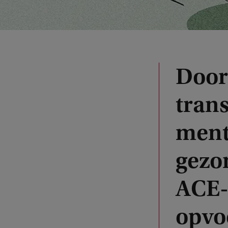
Door
tran
ment
gezo
ACE-
opvo