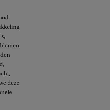
hood
ikkeling
's,
oblemen
rden
d,
acht,
 we deze
onele