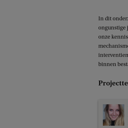
In dit onde
ongunstige 
onze kennis
mechanismen
interventie
binnen best
Projectt