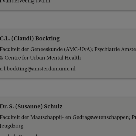
r.vanderveen@uva.nl
C.L. (Claudi) Bockting
Faculteit der Geneeskunde (AMC-UvA); Psychiatrie Am
& Centre for Urban Mental Health
c.l.bockting@amsterdamumc.nl
Dr. S. (Susanne) Schulz
Faculteit der Maatschappij- en Gedragswetenschappen; P
Jeugdzorg