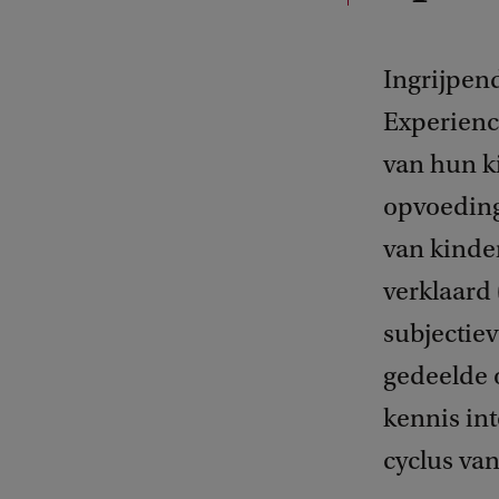
Ingrijpen
Experienc
van hun k
opvoeding
van kinde
verklaard 
subjectie
gedeelde 
kennis int
cyclus va