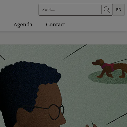
Z
o
Agenda
Contact
e
k
.
.
.