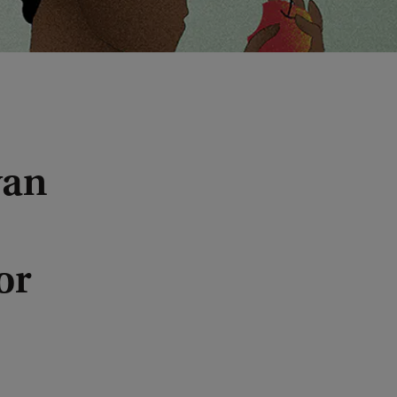
van
or